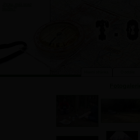
„
Prcku, máš snad
službu?
“
Hlavní stránka
O oddíle
Fotogaleri