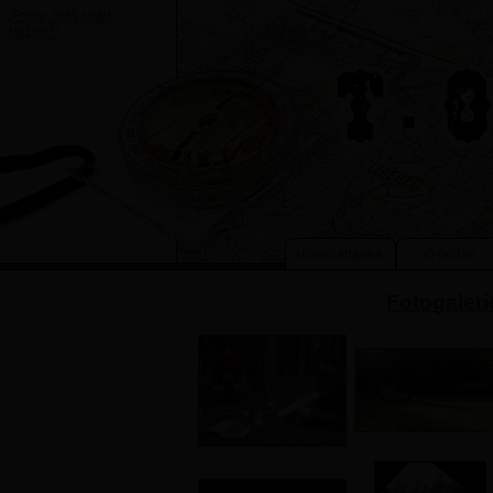
„
Prcku, máš snad
službu?
“
Hlavní stránka
O oddíle
Fotogaleri