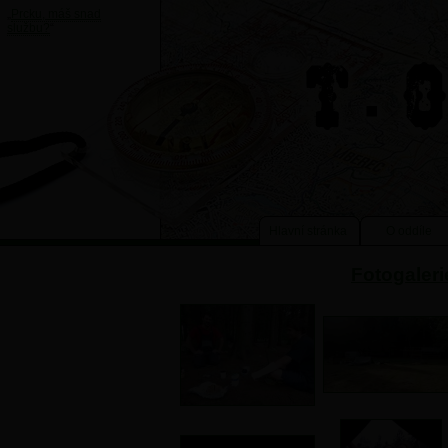
„
Prcku, máš snad
službu?
“
Hlavní stránka
O oddíle
Fotogaleri