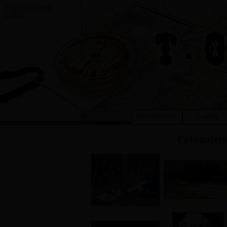
„
Prcku, máš snad
službu?
“
Hlavní stránka
O oddíle
Fotogaleri