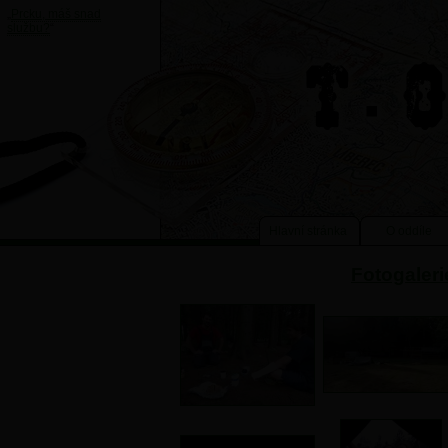
„
Prcku, máš snad
službu?
“
Hlavní stránka
O oddíle
Fotogaleri