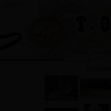
„
Prcku, máš snad
službu?
“
Hlavní stránka
O oddíle
Fotogaleri