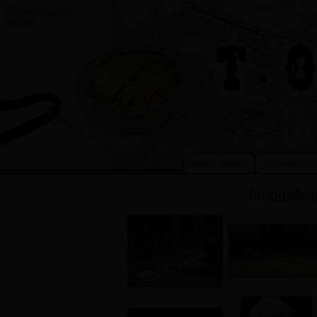
„
Prcku, máš snad
službu?
“
Hlavní stránka
O oddíle
Fotogaleri