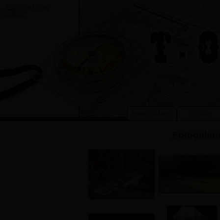
„
Prcku, máš snad
službu?
“
Hlavní stránka
O oddíle
Fotogaleri