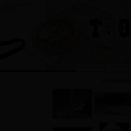
„
Prcku, máš snad
službu?
“
Hlavní stránka
O oddíle
Fotogaleri