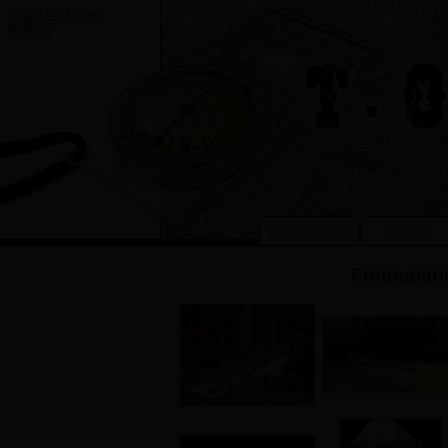
„
Prcku, máš snad
službu?
“
Hlavní stránka
O oddíle
Fotogaleri