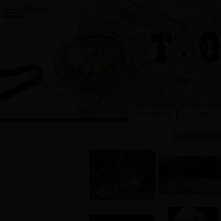
„
Prcku, máš snad
službu?
“
Hlavní stránka
O oddíle
Fotogaleri