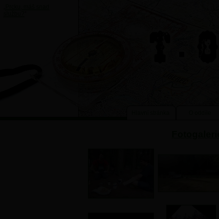
„
Prcku, máš snad
službu?
“
Hlavní stránka
O oddíle
Fotogaleri