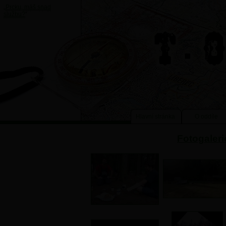
„
Prcku, máš snad
službu?
“
Hlavní stránka
O oddíle
Fotogaleri