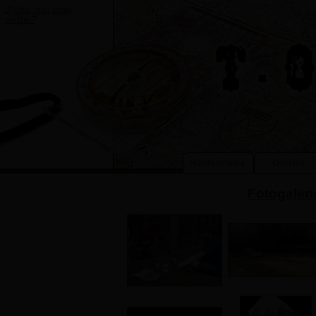
„
Prcku, máš snad
službu?
“
Hlavní stránka
O oddíle
Fotogaleri