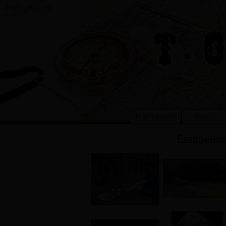
„
Prcku, máš snad
službu?
“
Hlavní stránka
O oddíle
Fotogaleri