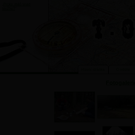
„
Prcku, máš snad
službu?
“
Hlavní stránka
O oddíle
Fotogaleri