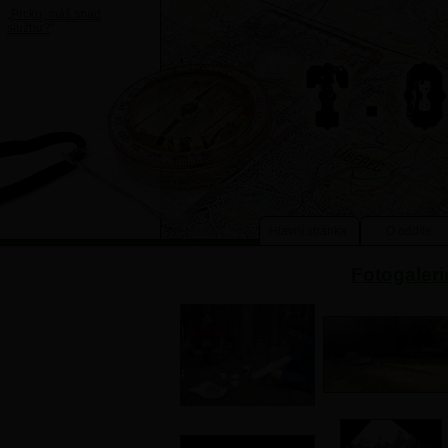
„
Prcku, máš snad
službu?
“
Hlavní stránka
O oddíle
Fotogaleri