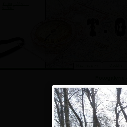
„
Prcku, máš snad
službu?
“
Hlavní stránka
O oddíle
Fotogalerie